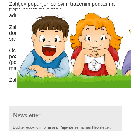
Zahtjev popunjen sa svim traženim podacima
treba poslati na e-mail
adresu
dv.kockica.zgb@gmail.
com
.
Zahtjeve za upis molimo ne slati poštom niti
donositi osobno, nego dostaviti
isključivo
i
samo e - mailom.
Ostala dokumentacija donosi se isključivo po
pozitivnom rezultatu upisa. Objava rezultata
(pozitivna ili negativna) stići će Vam na Vašu e-
mail adresu nakon provedene obrade.
Zahvaljujemo Vam na interesu za naš Vrtić.
Newsletter
Budite redovno informirani. Prijavite se na naš Newsletter.