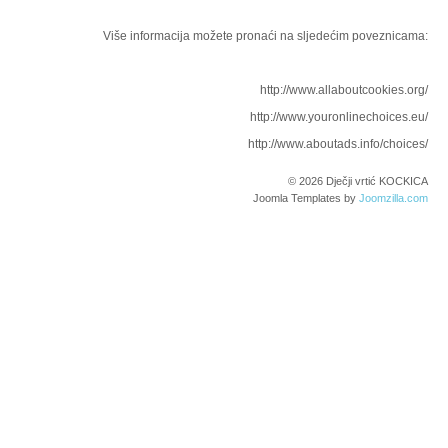
Više informacija možete pronaći na sljedećim poveznicama:
http://www.allaboutcookies.org/
http://www.youronlinechoices.eu/
http://www.aboutads.info/choices/
© 2026 Dječji vrtić KOCKICA
Joomla Templates by
Joomzilla.com