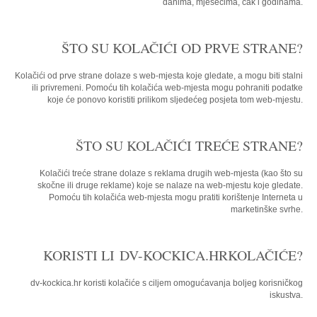
danima, mjesecima, čak i godinama.
ŠTO SU KOLAČIĆI OD PRVE STRANE?
Kolačići od prve strane dolaze s web-mjesta koje gledate, a mogu biti stalni
ili privremeni. Pomoću tih kolačića web-mjesta mogu pohraniti podatke
koje će ponovo koristiti prilikom sljedećeg posjeta tom web-mjestu.
ŠTO SU KOLAČIĆI TREĆE STRANE?
Kolačići treće strane dolaze s reklama drugih web-mjesta (kao što su
skočne ili druge reklame) koje se nalaze na web-mjestu koje gledate.
Pomoću tih kolačića web-mjesta mogu pratiti korištenje Interneta u
marketinške svrhe.
KORISTI LI DV-KOCKICA.HRKOLAČIĆE?
dv-kockica.hr
koristi kolačiće s ciljem omogućavanja boljeg korisničkog
iskustva.