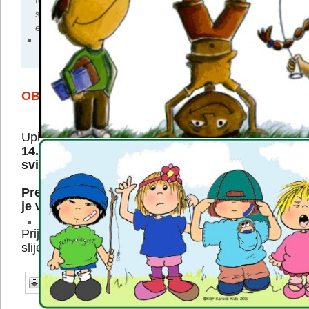
Igra je osnovna dječja aktivnost kroz koju
svakodnevno potičemo tjelesni,
emocionalni i psihomotorni razvoj djeteta.
OBAVIJEST O UPISIMA!
Upisi za ped. god. 2026/2027. traju u periodu od
14. svibnja 2026
. godine i traju do
25.
svibnja
2026
. godine.
Prednost kod upisa ostvaruju roditelji kojima
je vrtić Kockica prvi izbor.
Prijave za upis vrše se na način da se popuni
slijedeći zahtjev:
Zahtjev