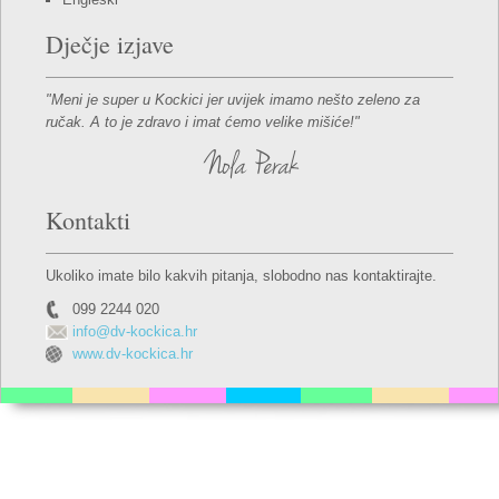
Dječje izjave
"Meni je super u Kockici jer uvijek imamo nešto zeleno za
ručak. A to je zdravo i imat ćemo velike mišiće!"
Nola Perak
Kontakti
Ukoliko imate bilo kakvih pitanja, slobodno nas kontaktirajte.
099 2244 020
info@dv-kockica.hr
www.dv-kockica.hr