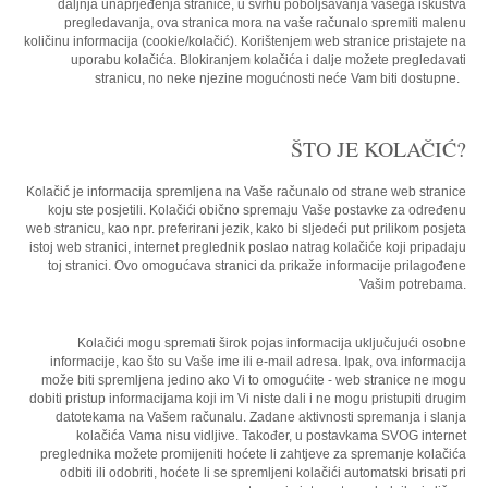
daljnja unaprjeđenja stranice, u svrhu poboljšavanja vašega iskustva
pregledavanja, ova stranica mora na vaše računalo spremiti malenu
količinu informacija (cookie/kolačić). Korištenjem web stranice pristajete na
uporabu kolačića. Blokiranjem kolačića i dalje možete pregledavati
stranicu, no neke njezine mogućnosti neće Vam biti dostupne.
ŠTO JE KOLAČIĆ?
Kolačić je informacija spremljena na Vaše računalo od strane web stranice
koju ste posjetili. Kolačići obično spremaju Vaše postavke za određenu
web stranicu, kao npr. preferirani jezik, kako bi sljedeći put prilikom posjeta
istoj web stranici, internet preglednik poslao natrag kolačiće koji pripadaju
toj stranici. Ovo omogućava stranici da prikaže informacije prilagođene
Vašim potrebama.
Kolačići mogu spremati širok pojas informacija uključujući osobne
informacije, kao što su Vaše ime ili e-mail adresa. Ipak, ova informacija
može biti spremljena jedino ako Vi to omogućite - web stranice ne mogu
dobiti pristup informacijama koji im Vi niste dali i ne mogu pristupiti drugim
datotekama na Vašem računalu. Zadane aktivnosti spremanja i slanja
kolačića Vama nisu vidljive. Također, u postavkama SVOG internet
preglednika možete promijeniti hoćete li zahtjeve za spremanje kolačića
odbiti ili odobriti, hoćete li se spremljeni kolačići automatski brisati pri