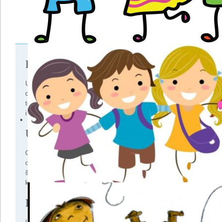
Briga
U našem su vrtiću roditelji sigurni da su
dijete ostavili u stručnim i brižnim rukama
te kako će dijete vrijeme provoditi sigurno
i zadovoljno.
Učenje
Od jaslica, gdje djeca uče kroz svoja
osnovna osjetila, pa do pripreme za
školu, u našem se vrtiću dječje znanje
konstantno dograđuje.
Igra