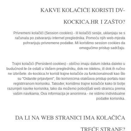
KAKVE KOLAČIĆE KORISTI DV-
KOCKICA.HR I ZAŠTO?
Privremeni kolačići (Session cookies) - ili kolačići sesije, uklanjaju se s
računala po zatvaranju internet preglednika. Pomoću njih web-mjesta
pohranjuju privremene podatke. Mi koristimo session cookies da
omogućimo pristup sadržaju.
Trajni kolačići (Persistent cookies) - obično imaju datum isteka daleko u
budućnost te će ostati u Vašem pregledniku, dok ne isteknu, ili dok ih ručno
ne izbrišete.
dv-kockica.hr
koristi trajne kolačiće za funkcionalnosti kao što
su "Ostanite prijavljeni", što korisnicima olakšava pristup portalu kao
registriranom korisniku. Također, koristimo trajne kolačiće kako bi bolje
razumjeli navike korisnika, tako da možemo poboljšati web stranicu prema
vašim navikama. Ova informacija je anonimna - ne vidimo individualne
podatke korisnika.
DA LI NA WEB STRANICI IMA KOLAČIĆA
TREĆE STRANE?